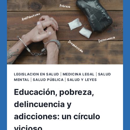
LA
CIENCIA
Y
LA
ÉTICA
NOS
DICEN
SOBRE
EL
FUTURO
DE
NUESTROS
LEGISLACION EN SALUD
|
MEDICINA LEGAL
|
SALUD
HIJOS
MENTAL
|
SALUD PÚBLICA
|
SALUD Y LEYES
Educación, pobreza,
delincuencia y
adicciones: un círculo
vicioso