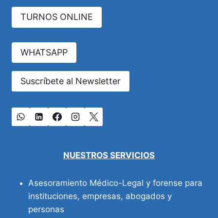
COMO
TURNOS ONLINE
AGENTES
DE
RIESGO
RECONOCIDOS
WHATSAPP
EN
LA
NORMATIVA
Suscríbete al Newsletter
DE
ENFERMEDADES
PROFESIONALES
EN
ARGENTINA
NUESTROS SERVICIOS
Asesoramiento Médico-Legal y forense para
instituciones, empresas, abogados y
personas