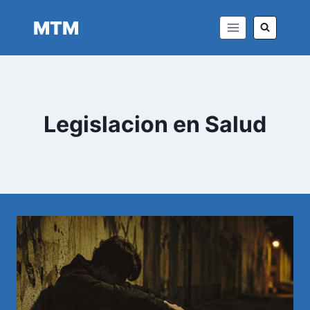
Saltar
MTM
al
contenido
Legislacion en Salud