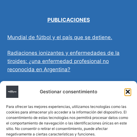
PUBLICACIONES
Mundial de fútbol y el país que se detiene.
Radiaciones ionizantes y enfermedades de la
tiroides: ¿una enfermedad profesional no
reconocida en Argentina?
Directivas Médicas Anticipadas en Córdoba:
Gestionar consentimiento
requisitos, registro y validez legal
Para ofrecer las mejores experiencias, utilizamos tecnologías como las
Sumar vida a los años: decálogo para un
cookies para almacenar y/o acceder a la información del dispositivo. El
envejecimiento saludable
consentimiento de estas tecnologías nos permitirá procesar datos como
el comportamiento de navegación o las identificaciones únicas en este
sitio. No consentir o retirar el consentimiento, puede afectar
Determinación de la hora de muerte en
negativamente a ciertas características y funciones.