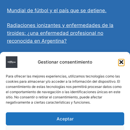
Mundial de fútbol y el país que se detiene.
Radiaciones ionizantes y enfermedades de la
tiroides: ¿una enfermedad profesional no
reconocida en Argentina?
Directivas Médicas Anticipadas en Córdoba:
Gestionar consentimiento
requisitos, registro y validez legal
Para ofrecer las mejores experiencias, utilizamos tecnologías como las
Sumar vida a los años: decálogo para un
cookies para almacenar y/o acceder a la información del dispositivo. El
envejecimiento saludable
consentimiento de estas tecnologías nos permitirá procesar datos como
el comportamiento de navegación o las identificaciones únicas en este
sitio. No consentir o retirar el consentimiento, puede afectar
Determinación de la hora de muerte en
negativamente a ciertas características y funciones.
homicidios complejos
Aceptar