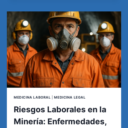
ESPALDA:
CAUSAS
MÁS
COMUNES
Y
CÓMO
ALIVIARLO
SIN
MEDICACIÓN
MEDICINA LABORAL
|
MEDICINA LEGAL
Riesgos Laborales en la
Minería: Enfermedades,