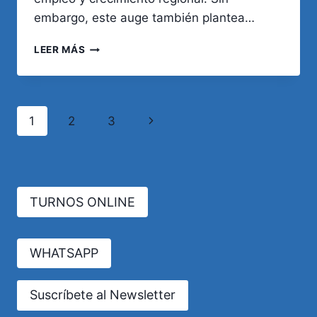
embargo, este auge también plantea…
RIESGOS
LEER MÁS
LABORALES
EN
LA
MINERÍA:
Navegación
Siguiente
1
2
3
ENFERMEDADES,
SUSTANCIAS
de
página
TÓXICAS
Y
página
MEDIDAS
PREVENTIVAS
TURNOS ONLINE
EN
EL
NUEVO
WHATSAPP
ESCENARIO
MINERO
DEL
Suscríbete al Newsletter
PAÍS