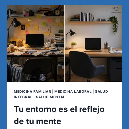
DE
LA
TIROIDES:
¿UNA
ENFERMEDAD
PROFESIONAL
NO
RECONOCIDA
EN
ARGENTINA?
MEDICINA FAMILIAR
|
MEDICINA LABORAL
|
SALUD
INTEGRAL
|
SALUD MENTAL
Tu entorno es el reflejo
de tu mente