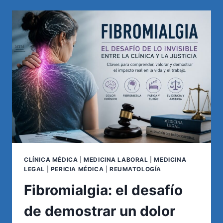
DE
VIABILIDAD:
UN
PASO
CLAVE
ANTES
DE
INICIAR
UN
JUICIO
CLÍNICA MÉDICA
|
MEDICINA LABORAL
|
MEDICINA
LEGAL
|
PERICIA MÉDICA
|
REUMATOLOGÍA
Fibromialgia: el desafío
de demostrar un dolor