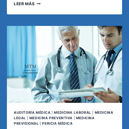
FIBROMIALGIA:
LEER MÁS
EL
DESAFÍO
DE
DEMOSTRAR
UN
DOLOR
INVISIBLE
PARA
LA
MEDICINA
Y
LA
JUSTICIA
AUDITORÍA MÉDICA
|
MEDICINA LABORAL
|
MEDICINA
LEGAL
|
MEDICINA PREVENTIVA
|
MEDICINA
PREVISIONAL
|
PERICIA MÉDICA