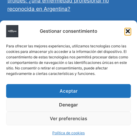
tiroides: ¿una enfermedad profesional no
reconocida en Argentina?
Directivas Médicas Anticipadas en Córdoba:
Gestionar consentimiento
requisitos, registro y validez legal
Para ofrecer las mejores experiencias, utilizamos tecnologías como las
Sumar vida a los años: decálogo para un
cookies para almacenar y/o acceder a la información del dispositivo. El
envejecimiento saludable
consentimiento de estas tecnologías nos permitirá procesar datos como
el comportamiento de navegación o las identificaciones únicas en este
sitio. No consentir o retirar el consentimiento, puede afectar
Determinación de la hora de muerte en
negativamente a ciertas características y funciones.
homicidios complejos
Aceptar
Denegar
© 2026 MTM Asesoría Médica - Todos los
Ver preferencias
derechos reservados
Política de cookies