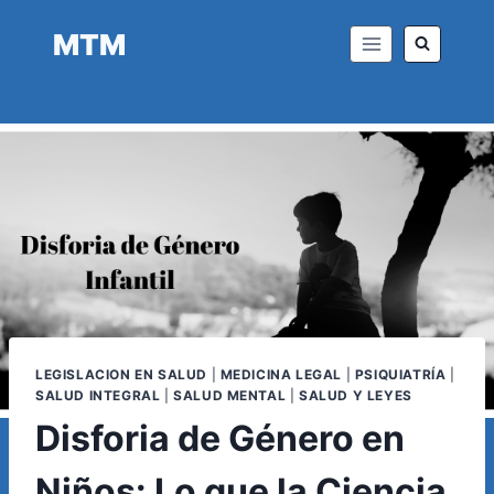
Saltar
MTM
al
contenido
LEGISLACION EN SALUD
|
MEDICINA LEGAL
|
PSIQUIATRÍA
|
SALUD INTEGRAL
|
SALUD MENTAL
|
SALUD Y LEYES
Disforia de Género en
Niños: Lo que la Ciencia