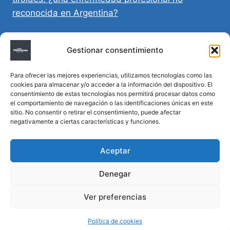
reconocida en Argentina?
Directivas Médicas Anticipadas en Córdoba:
Gestionar consentimiento
requisitos, registro y validez legal
Para ofrecer las mejores experiencias, utilizamos tecnologías como las
Sumar vida a los años: decálogo para un
cookies para almacenar y/o acceder a la información del dispositivo. El
envejecimiento saludable
consentimiento de estas tecnologías nos permitirá procesar datos como
el comportamiento de navegación o las identificaciones únicas en este
sitio. No consentir o retirar el consentimiento, puede afectar
Determinación de la hora de muerte en
negativamente a ciertas características y funciones.
homicidios complejos
Aceptar
Denegar
© 2026 MTM Asesoría Médica - Todos los
Ver preferencias
derechos reservados
Política de cookies