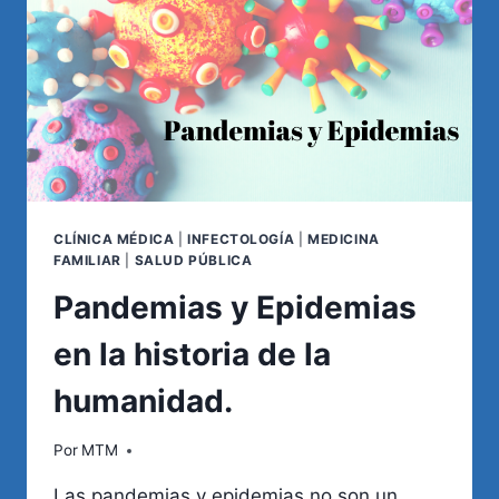
DEL
CIE-
10
CLÍNICA MÉDICA
|
INFECTOLOGÍA
|
MEDICINA
FAMILIAR
|
SALUD PÚBLICA
Pandemias y Epidemias
en la historia de la
humanidad.
Por
MTM
Las pandemias y epidemias no son un