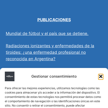
PUBLICACIONES
Mundial de fútbol y el país que se detiene.
Radiaciones ionizantes y enfermedades de la
tiroides: ¿una enfermedad profesional no
reconocida en Argentina?
Directivas Médicas Anticipadas en Córdoba:
Gestionar consentimiento
requisitos, registro y validez legal
Para ofrecer las mejores experiencias, utilizamos tecnologías como las
Sumar vida a los años: decálogo para un
cookies para almacenar y/o acceder a la información del dispositivo. El
envejecimiento saludable
consentimiento de estas tecnologías nos permitirá procesar datos como
el comportamiento de navegación o las identificaciones únicas en este
sitio. No consentir o retirar el consentimiento, puede afectar