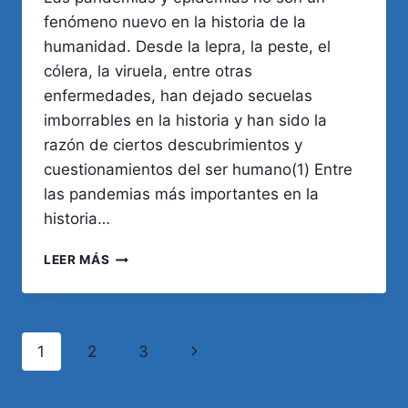
fenómeno nuevo en la historia de la
humanidad. Desde la lepra, la peste, el
cólera, la viruela, entre otras
enfermedades, han dejado secuelas
imborrables en la historia y han sido la
razón de ciertos descubrimientos y
cuestionamientos del ser humano(1) Entre
las pandemias más importantes en la
historia…
PANDEMIAS
LEER MÁS
Y
EPIDEMIAS
EN
LA
Navegación
Siguiente
1
2
3
HISTORIA
DE
de
página
LA