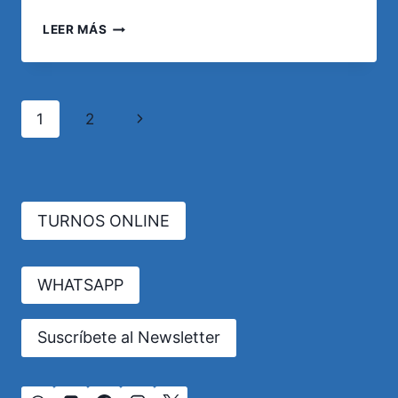
DERECHOS
LEER MÁS
DEL
PACIENTE:
LO
QUE
Navegación
Siguiente
1
2
ES
NECESARIO
de
página
SABER
página
TURNOS ONLINE
WHATSAPP
Suscríbete al Newsletter