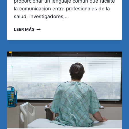
proporcionar un lenguaje común que facilite
la comunicación entre profesionales de la
salud, investigadores,…
HISTORIA,
LEER MÁS
DEFINICIÓN
Y
UTILIDAD
EN
LA
PRÁCTICA
MÉDICA
DEL
CIE-
10