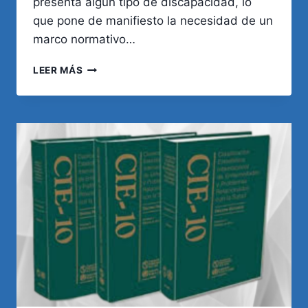
presenta algún tipo de discapacidad, lo
que pone de manifiesto la necesidad de un
marco normativo…
DISCAPACIDAD
LEER MÁS
Y
DERECHOS:
LEYES
QUE
PROTEGEN
LA
INCLUSIÓN
EN
ARGENTINA
Y
EL
MUNDO