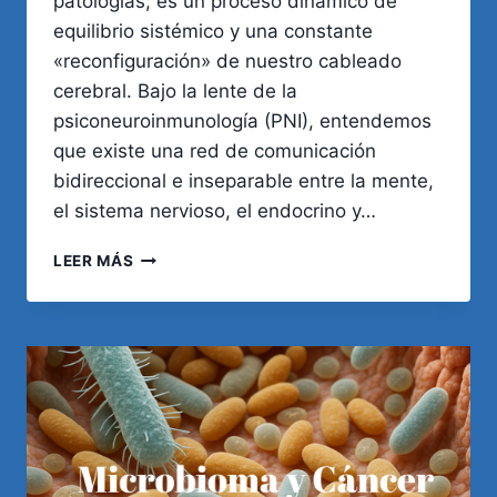
patologías; es un proceso dinámico de
equilibrio sistémico y una constante
«reconfiguración» de nuestro cableado
cerebral. Bajo la lente de la
psiconeuroinmunología (PNI), entendemos
que existe una red de comunicación
bidireccional e inseparable entre la mente,
el sistema nervioso, el endocrino y…
SALUD
LEER MÁS
INTEGRAL:
MEJORA
TU
CALIDAD
DE
VIDA
Y
PREVIENE
ENFERMEDADES