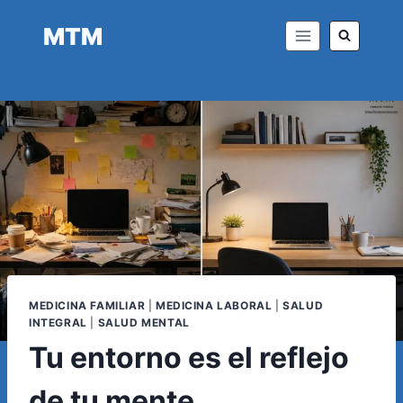
Saltar
MTM
al
contenido
MEDICINA FAMILIAR
|
MEDICINA LABORAL
|
SALUD
INTEGRAL
|
SALUD MENTAL
Tu entorno es el reflejo
de tu mente