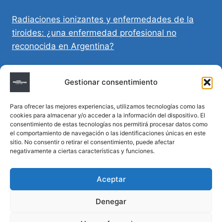
Radiaciones ionizantes y enfermedades de la
tiroides: ¿una enfermedad profesional no
reconocida en Argentina?
Directivas Médicas Anticipadas en Córdoba:
Gestionar consentimiento
requisitos, registro y validez legal
Para ofrecer las mejores experiencias, utilizamos tecnologías como las
Sumar vida a los años: decálogo para un
cookies para almacenar y/o acceder a la información del dispositivo. El
envejecimiento saludable
consentimiento de estas tecnologías nos permitirá procesar datos como
el comportamiento de navegación o las identificaciones únicas en este
sitio. No consentir o retirar el consentimiento, puede afectar
Determinación de la hora de muerte en
negativamente a ciertas características y funciones.
homicidios complejos
Aceptar
Denegar
© 2026 MTM Asesoría Médica - Todos los