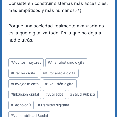
Consiste en construir sistemas más accesibles,
más empáticos y más humanos.(
*
)
Porque una sociedad realmente avanzada no
es la que digitaliza todo. Es la que no deja a
nadie atrás.
Etiquetas
#
Adultos mayores
#
Analfabetismo digital
de
#
Brecha digital
#
Burocaracia digital
la
entrada:
#
Envejecimiento
#
Exclusión digital
#
Inlcusión digital
#
Jubilados
#
Salud Pública
#
Tecnología
#
Trámites digitales
#
Vulnerabilidad Social