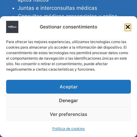
Juntas e interconsultas médicas
Consultas médicas presenciales y online
Apto físicos escolares, laborales, deportivos
Gestionar consentimiento
Para ofrecer las mejores experiencias, utilizamos tecnologías como las
cookies para almacenar y/o acceder a la información del dispositivo. El
consentimiento de estas tecnologías nos permitirá procesar datos como
PUBLICACIONES
el comportamiento de navegación o las identificaciones únicas en este
sitio. No consentir o retirar el consentimiento, puede afectar
negativamente a ciertas características y funciones.
Mundial de fútbol y el país que se detiene.
Aceptar
Radiaciones ionizantes y enfermedades de la
tiroides: ¿una enfermedad profesional no
Denegar
reconocida en Argentina?
Ver preferencias
Directivas Médicas Anticipadas en Córdoba:
requisitos, registro y validez legal
Política de cookies