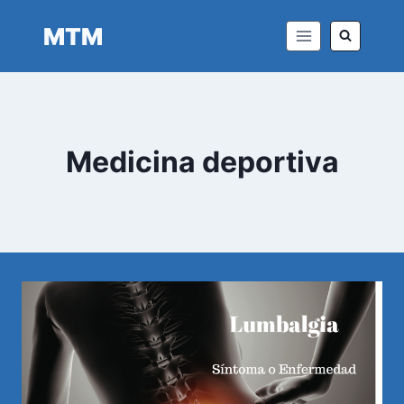
Saltar
MTM
al
contenido
Medicina deportiva