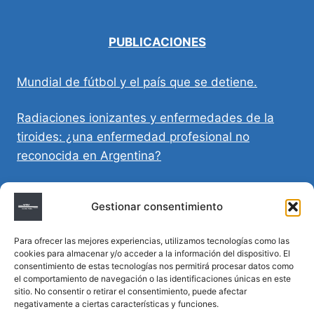
PUBLICACIONES
Mundial de fútbol y el país que se detiene.
Radiaciones ionizantes y enfermedades de la
tiroides: ¿una enfermedad profesional no
reconocida en Argentina?
Directivas Médicas Anticipadas en Córdoba:
Gestionar consentimiento
requisitos, registro y validez legal
Para ofrecer las mejores experiencias, utilizamos tecnologías como las
Sumar vida a los años: decálogo para un
cookies para almacenar y/o acceder a la información del dispositivo. El
envejecimiento saludable
consentimiento de estas tecnologías nos permitirá procesar datos como
el comportamiento de navegación o las identificaciones únicas en este
sitio. No consentir o retirar el consentimiento, puede afectar
Determinación de la hora de muerte en
negativamente a ciertas características y funciones.