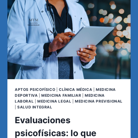
JÓVENES:
ALERTA
SOBRE
LOS
RIESGOS
DE
LOS
DEPORTES
DE
CONTACTO
APTOS PSICOFÍSICO
|
CLÍNICA MÉDICA
|
MEDICINA
DEPORTIVA
|
MEDICINA FAMILIAR
|
MEDICINA
LABORAL
|
MEDICINA LEGAL
|
MEDICINA PREVISIONAL
|
SALUD INTEGRAL
Evaluaciones
psicofísicas: lo que