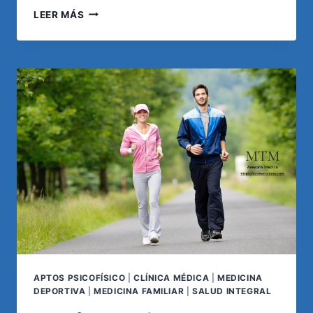
ACTIVIDAD
LEER MÁS
FÍSICA
Y
BENEFICIOS
PARA
LA
SALUD:
EVIDENCIA
CIENTÍFICA
ACTUALIZADA
APTOS PSICOFÍSICO
|
CLÍNICA MÉDICA
|
MEDICINA
DEPORTIVA
|
MEDICINA FAMILIAR
|
SALUD INTEGRAL