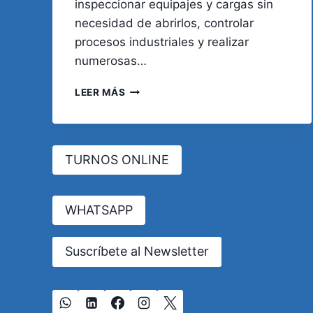
inspeccionar equipajes y cargas sin
necesidad de abrirlos, controlar
procesos industriales y realizar
numerosas…
RADIACIONES
LEER MÁS
IONIZANTES
Y
ENFERMEDADES
DE
TURNOS ONLINE
LA
TIROIDES:
¿UNA
ENFERMEDAD
WHATSAPP
PROFESIONAL
NO
Suscríbete al Newsletter
RECONOCIDA
EN
ARGENTINA?