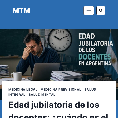
Saltar
MTM
al
contenido
MEDICINA LEGAL
|
MEDICINA PREVISIONAL
|
SALUD
INTEGRAL
|
SALUD MENTAL
Edad jubilatoria de los
docentes: ¿cuándo es el