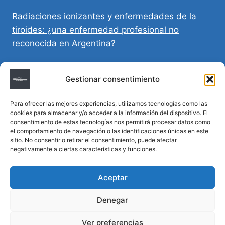
Radiaciones ionizantes y enfermedades de la
tiroides: ¿una enfermedad profesional no
reconocida en Argentina?
Directivas Médicas Anticipadas en Córdoba:
Gestionar consentimiento
requisitos, registro y validez legal
Para ofrecer las mejores experiencias, utilizamos tecnologías como las
Sumar vida a los años: decálogo para un
cookies para almacenar y/o acceder a la información del dispositivo. El
envejecimiento saludable
consentimiento de estas tecnologías nos permitirá procesar datos como
el comportamiento de navegación o las identificaciones únicas en este
sitio. No consentir o retirar el consentimiento, puede afectar
Determinación de la hora de muerte en
negativamente a ciertas características y funciones.
homicidios complejos
Aceptar
Denegar
© 2026 MTM Asesoría Médica - Todos los
Ver preferencias