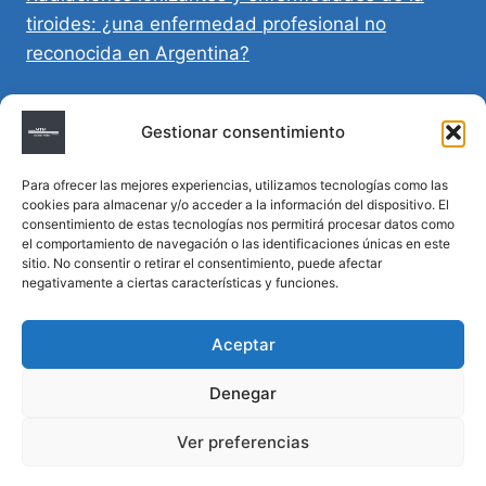
tiroides: ¿una enfermedad profesional no
reconocida en Argentina?
Directivas Médicas Anticipadas en Córdoba:
Gestionar consentimiento
requisitos, registro y validez legal
Para ofrecer las mejores experiencias, utilizamos tecnologías como las
Sumar vida a los años: decálogo para un
cookies para almacenar y/o acceder a la información del dispositivo. El
envejecimiento saludable
consentimiento de estas tecnologías nos permitirá procesar datos como
el comportamiento de navegación o las identificaciones únicas en este
sitio. No consentir o retirar el consentimiento, puede afectar
Determinación de la hora de muerte en
negativamente a ciertas características y funciones.
homicidios complejos
Aceptar
Denegar
© 2026 MTM Asesoría Médica - Todos los
Ver preferencias
derechos reservados