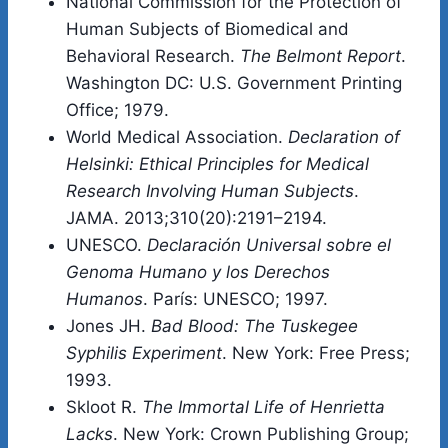
National Commission for the Protection of
Human Subjects of Biomedical and
Behavioral Research.
The Belmont Report
.
Washington DC: U.S. Government Printing
Office; 1979.
World Medical Association.
Declaration of
Helsinki: Ethical Principles for Medical
Research Involving Human Subjects
.
JAMA. 2013;310(20):2191–2194.
UNESCO.
Declaración Universal sobre el
Genoma Humano y los Derechos
Humanos
. París: UNESCO; 1997.
Jones JH.
Bad Blood: The Tuskegee
Syphilis Experiment
. New York: Free Press;
1993.
Skloot R.
The Immortal Life of Henrietta
Lacks
. New York: Crown Publishing Group;