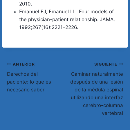
2010.
Emanuel EJ, Emanuel LL. Four models of
the physician-patient relationship. JAMA.
1992;267(16):2221–2226.
Navegación
ANTERIOR
SIGUIENTE
Derechos del
Caminar naturalmente
de
paciente: lo que es
después de una lesión
entradas
necesario saber
de la médula espinal
utilizando una interfaz
cerebro-columna
vertebral