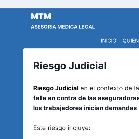
Saltar
al
MTM
contenido
ASESORIA MEDICA LEGAL
INICIO
QUIE
Riesgo Judicial
Riesgo Judicial
en el contexto de l
falle en contra de las aseguradora
los trabajadores inician demandas
Este riesgo incluye: