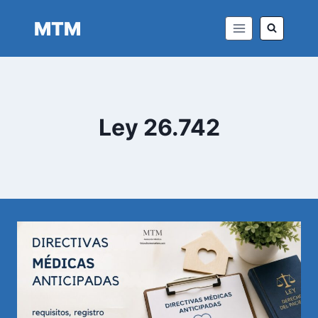
Saltar
MTM
al
contenido
Ley 26.742