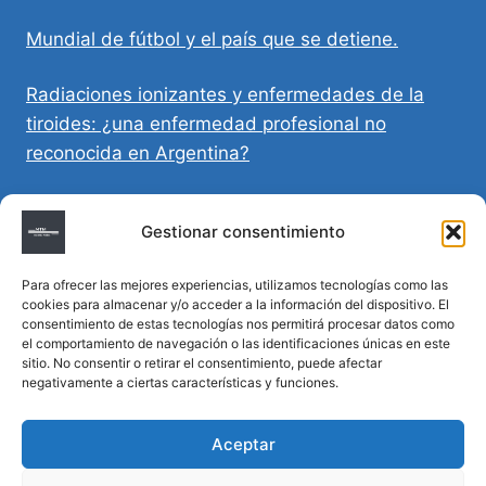
Mundial de fútbol y el país que se detiene.
Radiaciones ionizantes y enfermedades de la
tiroides: ¿una enfermedad profesional no
reconocida en Argentina?
Directivas Médicas Anticipadas en Córdoba:
Gestionar consentimiento
requisitos, registro y validez legal
Para ofrecer las mejores experiencias, utilizamos tecnologías como las
Sumar vida a los años: decálogo para un
cookies para almacenar y/o acceder a la información del dispositivo. El
envejecimiento saludable
consentimiento de estas tecnologías nos permitirá procesar datos como
el comportamiento de navegación o las identificaciones únicas en este
sitio. No consentir o retirar el consentimiento, puede afectar
Determinación de la hora de muerte en
negativamente a ciertas características y funciones.
homicidios complejos
Aceptar