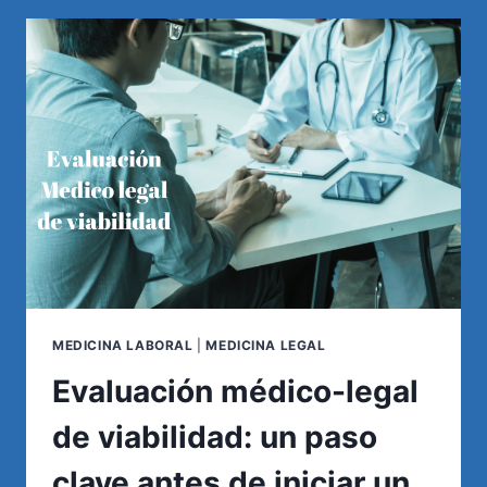
DE
LA
TIROIDES:
¿UNA
ENFERMEDAD
PROFESIONAL
NO
RECONOCIDA
EN
ARGENTINA?
MEDICINA LABORAL
|
MEDICINA LEGAL
Evaluación médico-legal
de viabilidad: un paso
clave antes de iniciar un