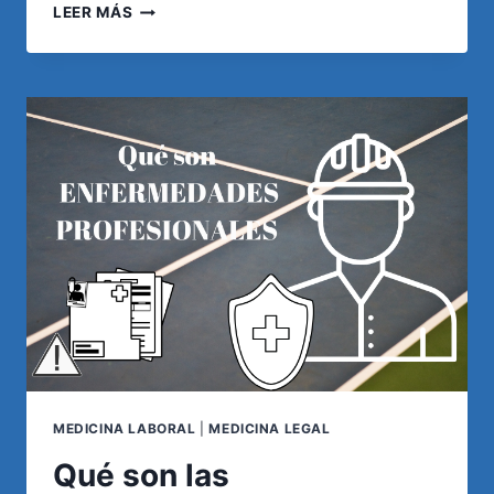
POSICIONES
LEER MÁS
FORZADAS
Y
ACTOS
REPETITIVOS
COMO
AGENTES
DE
RIESGO
RECONOCIDOS
EN
LA
NORMATIVA
DE
ENFERMEDADES
PROFESIONALES
EN
ARGENTINA
MEDICINA LABORAL
|
MEDICINA LEGAL
Qué son las