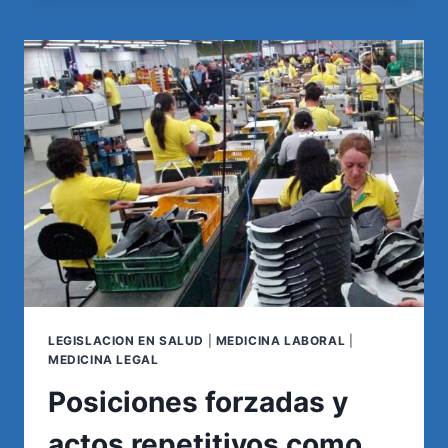
LEGAL
DE
VIABILIDAD:
UN
PASO
CLAVE
ANTES
DE
INICIAR
UN
JUICIO
LEGISLACION EN SALUD
|
MEDICINA LABORAL
|
MEDICINA LEGAL
Posiciones forzadas y
actos repetitivos como