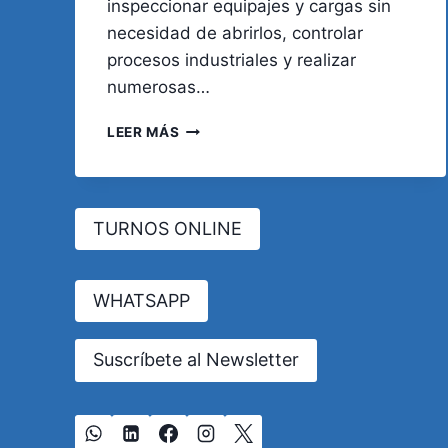
inspeccionar equipajes y cargas sin
necesidad de abrirlos, controlar
procesos industriales y realizar
numerosas…
RADIACIONES
LEER MÁS
IONIZANTES
Y
ENFERMEDADES
DE
TURNOS ONLINE
LA
TIROIDES:
¿UNA
ENFERMEDAD
WHATSAPP
PROFESIONAL
NO
Suscríbete al Newsletter
RECONOCIDA
EN
ARGENTINA?