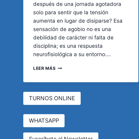
después de una jornada agotadora
solo para sentir que la tensión
aumenta en lugar de disiparse? Esa
sensación de agobio no es una
debilidad de carácter ni falta de
disciplina; es una respuesta
neurofisiológica a su entorno….
TU
LEER MÁS
ENTORNO
ES
EL
REFLEJO
TURNOS ONLINE
DE
TU
MENTE
WHATSAPP
Suscríbete al Newsletter