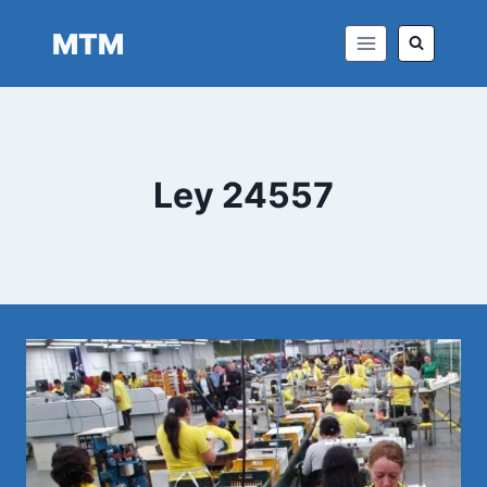
Saltar
MTM
al
contenido
Ley 24557