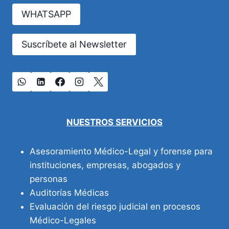
RECONOCIDOS
WHATSAPP
EN
LA
NORMATIVA
Suscríbete al Newsletter
DE
ENFERMEDADES
PROFESIONALES
EN
ARGENTINA
NUESTROS SERVICIOS
Asesoramiento Médico-Legal y forense para
instituciones, empresas, abogados y
personas
Auditorías Médicas
Evaluación del riesgo judicial en procesos
Médico-Legales