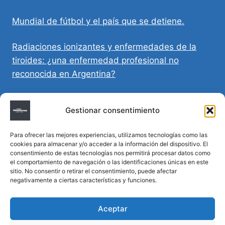
Mundial de fútbol y el país que se detiene.
Radiaciones ionizantes y enfermedades de la
tiroides: ¿una enfermedad profesional no
reconocida en Argentina?
Directivas Médicas Anticipadas en Córdoba:
Gestionar consentimiento
requisitos, registro y validez legal
Para ofrecer las mejores experiencias, utilizamos tecnologías como las
Sumar vida a los años: decálogo para un
cookies para almacenar y/o acceder a la información del dispositivo. El
envejecimiento saludable
consentimiento de estas tecnologías nos permitirá procesar datos como
el comportamiento de navegación o las identificaciones únicas en este
sitio. No consentir o retirar el consentimiento, puede afectar
Determinación de la hora de muerte en
negativamente a ciertas características y funciones.
homicidios complejos
Aceptar