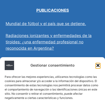
PUBLICACIONES
Mundial de fútbol y el país que se detiene.
Radiaciones ionizantes y enfermedades de la
tiroides: ¿una enfermedad profesional no
reconocida en Argentina?
Directivas Médicas Anticipadas en Córdoba:
Gestionar consentimiento
requisitos, registro y validez legal
Para ofrecer las mejores experiencias, utilizamos tecnologías como las
Sumar vida a los años: decálogo para un
cookies para almacenar y/o acceder a la información del dispositivo. El
envejecimiento saludable
consentimiento de estas tecnologías nos permitirá procesar datos como
el comportamiento de navegación o las identificaciones únicas en este
sitio. No consentir o retirar el consentimiento, puede afectar
Determinación de la hora de muerte en
negativamente a ciertas características y funciones.
homicidios complejos