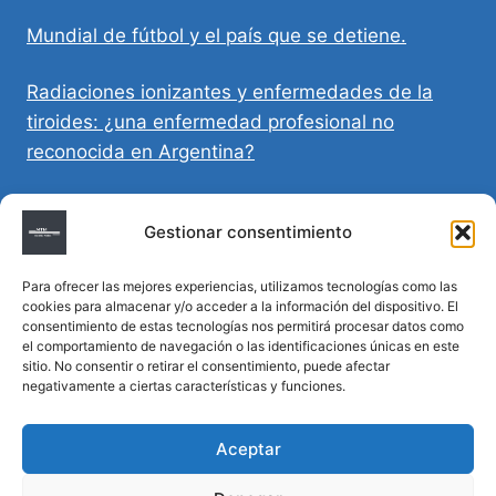
Mundial de fútbol y el país que se detiene.
Radiaciones ionizantes y enfermedades de la
tiroides: ¿una enfermedad profesional no
reconocida en Argentina?
Directivas Médicas Anticipadas en Córdoba:
Gestionar consentimiento
requisitos, registro y validez legal
Para ofrecer las mejores experiencias, utilizamos tecnologías como las
Sumar vida a los años: decálogo para un
cookies para almacenar y/o acceder a la información del dispositivo. El
envejecimiento saludable
consentimiento de estas tecnologías nos permitirá procesar datos como
el comportamiento de navegación o las identificaciones únicas en este
sitio. No consentir o retirar el consentimiento, puede afectar
Determinación de la hora de muerte en
negativamente a ciertas características y funciones.
homicidios complejos
Aceptar