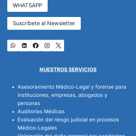
UNA
WHATSAPP
REVISIÓN
ÉTICA
Y
Suscríbete al Newsletter
FORENSE
NUESTROS SERVICIOS
Asesoramiento Médico-Legal y forense para
instituciones, empresas, abogados y
personas
Auditorías Médicas
Evaluación del riesgo judicial en procesos
Médico-Legales
Valoración del daño corporal por accidentes