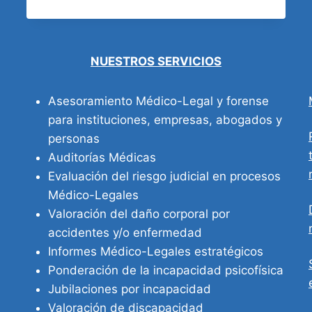
SALVAN
VIDAS:
EL
LEGADO
NUESTROS SERVICIOS
CIENTÍFICO
DE
Asesoramiento Médico-Legal y forense
LAS
EMPRESAS
para instituciones, empresas, abogados y
ASEGURADORAS
personas
Auditorías Médicas
Evaluación del riesgo judicial en procesos
Médico-Legales
Valoración del daño corporal por
accidentes y/o enfermedad
Informes Médico-Legales estratégicos
Ponderación de la incapacidad psicofísica
Jubilaciones por incapacidad
Valoración de discapacidad