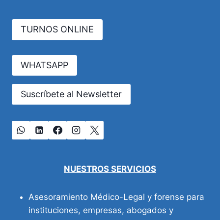
DE
LA
TURNOS ONLINE
TIROIDES:
¿UNA
ENFERMEDAD
PROFESIONAL
WHATSAPP
NO
RECONOCIDA
EN
Suscríbete al Newsletter
ARGENTINA?
NUESTROS SERVICIOS
Asesoramiento Médico-Legal y forense para
instituciones, empresas, abogados y