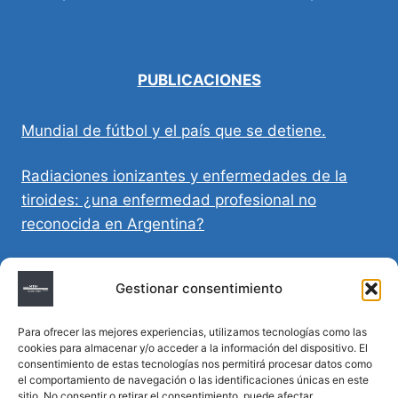
PUBLICACIONES
Mundial de fútbol y el país que se detiene.
Radiaciones ionizantes y enfermedades de la
tiroides: ¿una enfermedad profesional no
reconocida en Argentina?
Directivas Médicas Anticipadas en Córdoba:
Gestionar consentimiento
requisitos, registro y validez legal
Para ofrecer las mejores experiencias, utilizamos tecnologías como las
Sumar vida a los años: decálogo para un
cookies para almacenar y/o acceder a la información del dispositivo. El
envejecimiento saludable
consentimiento de estas tecnologías nos permitirá procesar datos como
el comportamiento de navegación o las identificaciones únicas en este
sitio. No consentir o retirar el consentimiento, puede afectar