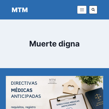
Saltar
MTM
al
contenido
Muerte digna