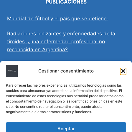
PUBLICACIONES
Mundial de fútbol y el país que se detiene.
Radiaciones ionizantes y enfermedades de la
tiroides: ¿una enfermedad profesional no
reconocida en Argentina?
Directivas Médicas Anticipadas en Córdoba:
Gestionar consentimiento
requisitos, registro y validez legal
Para ofrecer las mejores experiencias, utilizamos tecnologías como las
Sumar vida a los años: decálogo para un
cookies para almacenar y/o acceder a la información del dispositivo. El
envejecimiento saludable
consentimiento de estas tecnologías nos permitirá procesar datos como
el comportamiento de navegación o las identificaciones únicas en este
sitio. No consentir o retirar el consentimiento, puede afectar
Determinación de la hora de muerte en
negativamente a ciertas características y funciones.
homicidios complejos
Aceptar