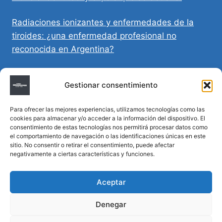
Radiaciones ionizantes y enfermedades de la
tiroides: ¿una enfermedad profesional no
reconocida en Argentina?
Directivas Médicas Anticipadas en Córdoba:
Gestionar consentimiento
requisitos, registro y validez legal
Para ofrecer las mejores experiencias, utilizamos tecnologías como las
Sumar vida a los años: decálogo para un
cookies para almacenar y/o acceder a la información del dispositivo. El
envejecimiento saludable
consentimiento de estas tecnologías nos permitirá procesar datos como
el comportamiento de navegación o las identificaciones únicas en este
sitio. No consentir o retirar el consentimiento, puede afectar
Determinación de la hora de muerte en
negativamente a ciertas características y funciones.
homicidios complejos
Aceptar
Denegar
© 2026 MTM Asesoría Médica - Todos los