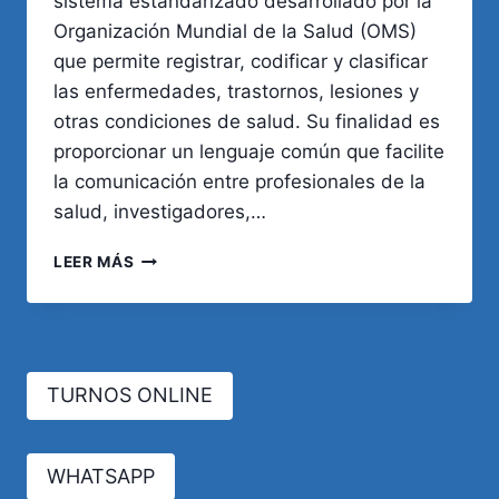
sistema estandarizado desarrollado por la
Organización Mundial de la Salud (OMS)
que permite registrar, codificar y clasificar
las enfermedades, trastornos, lesiones y
otras condiciones de salud. Su finalidad es
proporcionar un lenguaje común que facilite
la comunicación entre profesionales de la
salud, investigadores,…
HISTORIA,
LEER MÁS
DEFINICIÓN
Y
UTILIDAD
EN
LA
TURNOS ONLINE
PRÁCTICA
MÉDICA
DEL
CIE-
WHATSAPP
10