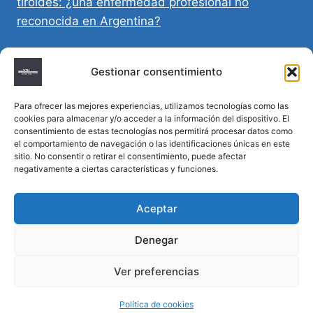
tiroides: ¿una enfermedad profesional no
reconocida en Argentina?
Directivas Médicas Anticipadas en Córdoba:
Gestionar consentimiento
requisitos, registro y validez legal
Para ofrecer las mejores experiencias, utilizamos tecnologías como las
Sumar vida a los años: decálogo para un
cookies para almacenar y/o acceder a la información del dispositivo. El
envejecimiento saludable
consentimiento de estas tecnologías nos permitirá procesar datos como
el comportamiento de navegación o las identificaciones únicas en este
sitio. No consentir o retirar el consentimiento, puede afectar
Determinación de la hora de muerte en
negativamente a ciertas características y funciones.
homicidios complejos
Aceptar
Denegar
© 2026 MTM Asesoría Médica - Todos los
Ver preferencias
derechos reservados
Política de cookies