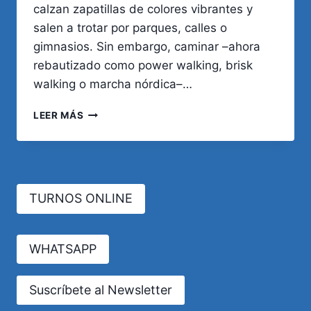
calzan zapatillas de colores vibrantes y
salen a trotar por parques, calles o
gimnasios. Sin embargo, caminar –ahora
rebautizado como power walking, brisk
walking o marcha nórdica–…
¿QUÉ
LEER MÁS
ES
MEJOR
PARA
LA
SALUD:
TURNOS ONLINE
CORRER
O
CAMINAR?
WHATSAPP
Suscríbete al Newsletter