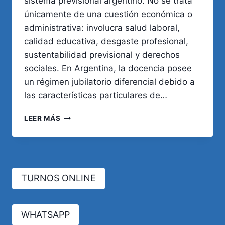
sistema previsional argentino. No se trata
únicamente de una cuestión económica o
administrativa: involucra salud laboral,
calidad educativa, desgaste profesional,
sustentabilidad previsional y derechos
sociales. En Argentina, la docencia posee
un régimen jubilatorio diferencial debido a
las características particulares de…
EDAD
LEER MÁS
JUBILATORIA
DE
LOS
DOCENTES:
¿CUÁNDO
TURNOS ONLINE
ES
EL
MOMENTO
ADECUADO?
WHATSAPP