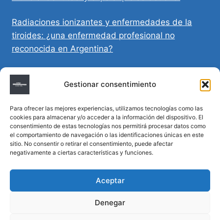
Radiaciones ionizantes y enfermedades de la
tiroides: ¿una enfermedad profesional no
reconocida en Argentina?
Directivas Médicas Anticipadas en Córdoba:
Gestionar consentimiento
requisitos, registro y validez legal
Para ofrecer las mejores experiencias, utilizamos tecnologías como las
Sumar vida a los años: decálogo para un
cookies para almacenar y/o acceder a la información del dispositivo. El
envejecimiento saludable
consentimiento de estas tecnologías nos permitirá procesar datos como
el comportamiento de navegación o las identificaciones únicas en este
sitio. No consentir o retirar el consentimiento, puede afectar
Determinación de la hora de muerte en
negativamente a ciertas características y funciones.
homicidios complejos
Aceptar
Denegar
© 2026 MTM Asesoría Médica - Todos los