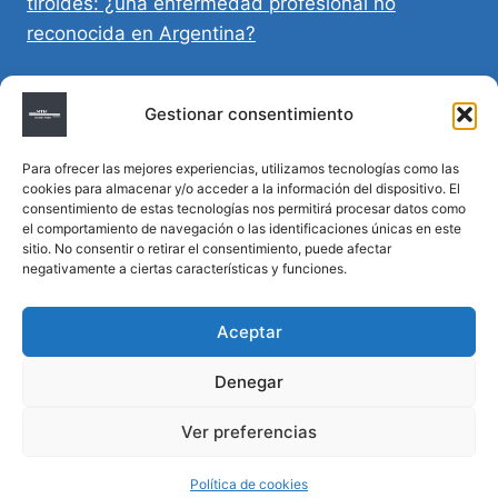
tiroides: ¿una enfermedad profesional no
reconocida en Argentina?
Directivas Médicas Anticipadas en Córdoba:
Gestionar consentimiento
requisitos, registro y validez legal
Para ofrecer las mejores experiencias, utilizamos tecnologías como las
Sumar vida a los años: decálogo para un
cookies para almacenar y/o acceder a la información del dispositivo. El
envejecimiento saludable
consentimiento de estas tecnologías nos permitirá procesar datos como
el comportamiento de navegación o las identificaciones únicas en este
sitio. No consentir o retirar el consentimiento, puede afectar
Determinación de la hora de muerte en
negativamente a ciertas características y funciones.
homicidios complejos
Aceptar
Denegar
© 2026 MTM Asesoría Médica - Todos los
Ver preferencias
derechos reservados
Política de cookies