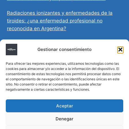
Radiaciones ionizantes y enfermedades de la
tiroides: ¿una enfermedad profesional no
reconocida en Argentina?
Directivas Médicas Anticipadas en Córdoba:
Gestionar consentimiento
requisitos, registro y validez legal
Para ofrecer las mejores experiencias, utilizamos tecnologías como las
Sumar vida a los años: decálogo para un
cookies para almacenar y/o acceder a la información del dispositivo. El
envejecimiento saludable
consentimiento de estas tecnologías nos permitirá procesar datos como
el comportamiento de navegación o las identificaciones únicas en este
sitio. No consentir o retirar el consentimiento, puede afectar
Determinación de la hora de muerte en
negativamente a ciertas características y funciones.
homicidios complejos
Aceptar
Denegar
© 2026 MTM Asesoría Médica - Todos los