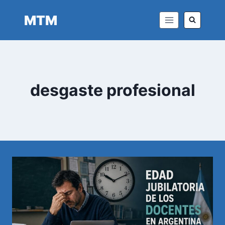
Saltar
MTM
al
contenido
desgaste profesional