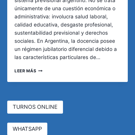
sistema previsional argentino. No se trata
únicamente de una cuestión económica o
administrativa: involucra salud laboral,
calidad educativa, desgaste profesional,
sustentabilidad previsional y derechos
sociales. En Argentina, la docencia posee
un régimen jubilatorio diferencial debido a
las características particulares de…
EDAD
LEER MÁS
JUBILATORIA
DE
LOS
DOCENTES:
¿CUÁNDO
TURNOS ONLINE
ES
EL
MOMENTO
ADECUADO?
WHATSAPP