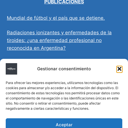
PUBLICACIONES
Mundial de fútbol y el país que se detiene.
Radiaciones ionizantes y enfermedades de la
tiroides: ¿una enfermedad profesional no
reconocida en Argentina?
Directivas Médicas Anticipadas en Córdoba:
Gestionar consentimiento
requisitos, registro y validez legal
Para ofrecer las mejores experiencias, utilizamos tecnologías como las
Sumar vida a los años: decálogo para un
cookies para almacenar y/o acceder a la información del dispositivo. El
envejecimiento saludable
consentimiento de estas tecnologías nos permitirá procesar datos como
el comportamiento de navegación o las identificaciones únicas en este
sitio. No consentir o retirar el consentimiento, puede afectar
Determinación de la hora de muerte en
negativamente a ciertas características y funciones.
homicidios complejos
Aceptar