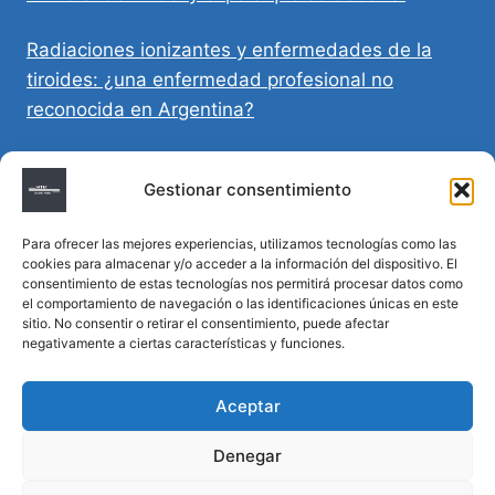
Radiaciones ionizantes y enfermedades de la
tiroides: ¿una enfermedad profesional no
reconocida en Argentina?
Directivas Médicas Anticipadas en Córdoba:
Gestionar consentimiento
requisitos, registro y validez legal
Para ofrecer las mejores experiencias, utilizamos tecnologías como las
Sumar vida a los años: decálogo para un
cookies para almacenar y/o acceder a la información del dispositivo. El
envejecimiento saludable
consentimiento de estas tecnologías nos permitirá procesar datos como
el comportamiento de navegación o las identificaciones únicas en este
sitio. No consentir o retirar el consentimiento, puede afectar
Determinación de la hora de muerte en
negativamente a ciertas características y funciones.
homicidios complejos
Aceptar
Denegar
© 2026 MTM Asesoría Médica - Todos los