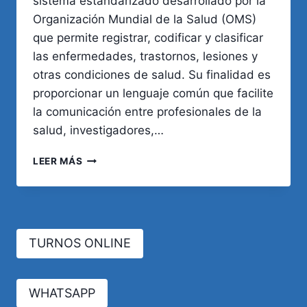
sistema estandarizado desarrollado por la
Organización Mundial de la Salud (OMS)
que permite registrar, codificar y clasificar
las enfermedades, trastornos, lesiones y
otras condiciones de salud. Su finalidad es
proporcionar un lenguaje común que facilite
la comunicación entre profesionales de la
salud, investigadores,…
HISTORIA,
LEER MÁS
DEFINICIÓN
Y
UTILIDAD
EN
LA
TURNOS ONLINE
PRÁCTICA
MÉDICA
DEL
CIE-
WHATSAPP
10