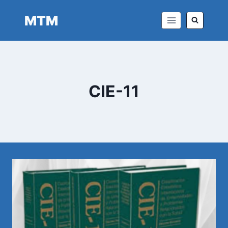
Saltar
MTM
al
contenido
CIE-11