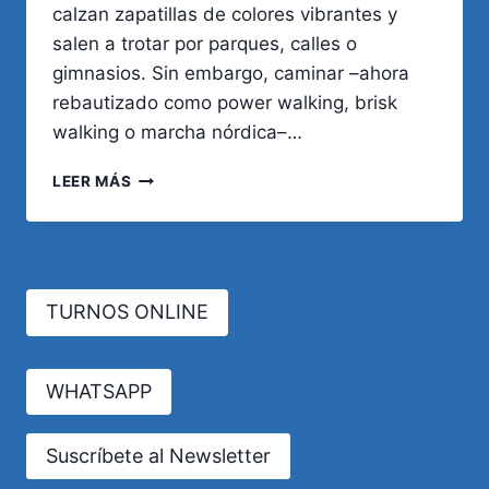
calzan zapatillas de colores vibrantes y
salen a trotar por parques, calles o
gimnasios. Sin embargo, caminar –ahora
rebautizado como power walking, brisk
walking o marcha nórdica–…
¿QUÉ
LEER MÁS
ES
MEJOR
PARA
LA
SALUD:
TURNOS ONLINE
CORRER
O
CAMINAR?
WHATSAPP
Suscríbete al Newsletter