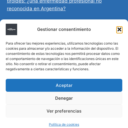
tiroides: ¿una enfermedad profesional no
reconocida en Argentina?
Directivas Médicas Anticipadas en Córdoba:
Gestionar consentimiento
requisitos, registro y validez legal
Para ofrecer las mejores experiencias, utilizamos tecnologías como las
Sumar vida a los años: decálogo para un
cookies para almacenar y/o acceder a la información del dispositivo. El
envejecimiento saludable
consentimiento de estas tecnologías nos permitirá procesar datos como
el comportamiento de navegación o las identificaciones únicas en este
sitio. No consentir o retirar el consentimiento, puede afectar
Determinación de la hora de muerte en
negativamente a ciertas características y funciones.
homicidios complejos
Aceptar
Denegar
© 2026 MTM Asesoría Médica - Todos los
Ver preferencias
derechos reservados
Política de cookies