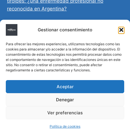
tiroides: ¿una enfermedad profesional no
reconocida en Argentina?
Directivas Médicas Anticipadas en Córdoba:
Gestionar consentimiento
requisitos, registro y validez legal
Para ofrecer las mejores experiencias, utilizamos tecnologías como las
Sumar vida a los años: decálogo para un
cookies para almacenar y/o acceder a la información del dispositivo. El
envejecimiento saludable
consentimiento de estas tecnologías nos permitirá procesar datos como
el comportamiento de navegación o las identificaciones únicas en este
sitio. No consentir o retirar el consentimiento, puede afectar
Determinación de la hora de muerte en
negativamente a ciertas características y funciones.
homicidios complejos
Aceptar
Denegar
© 2026 MTM Asesoría Médica - Todos los
Ver preferencias
derechos reservados
Política de cookies