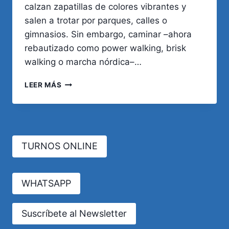
calzan zapatillas de colores vibrantes y
salen a trotar por parques, calles o
gimnasios. Sin embargo, caminar –ahora
rebautizado como power walking, brisk
walking o marcha nórdica–…
¿QUÉ
LEER MÁS
ES
MEJOR
PARA
LA
SALUD:
TURNOS ONLINE
CORRER
O
CAMINAR?
WHATSAPP
Suscríbete al Newsletter