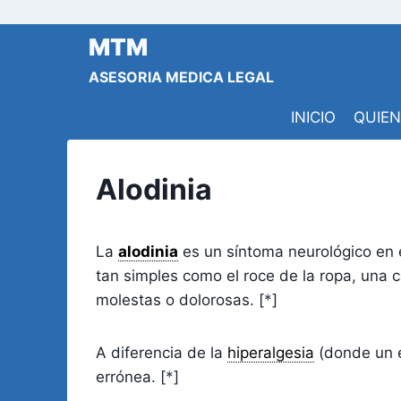
Saltar
al
MTM
contenido
ASESORIA MEDICA LEGAL
INICIO
QUIE
Alodinia
La
alodinia
es un síntoma neurológico en 
tan simples como el roce de la ropa, una 
molestas o dolorosas. [
*
]
A diferencia de la
hiperalgesia
(donde un e
errónea. [
*
]