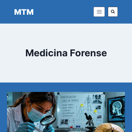
Saltar
MTM
al
contenido
Medicina Forense