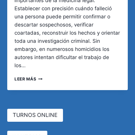
importantes de la medicina legal.
Establecer con precisión cuándo falleció
una persona puede permitir confirmar o
descartar sospechosos, verificar
coartadas, reconstruir los hechos y orientar
toda una investigación criminal. Sin
embargo, en numerosos homicidios los
autores intentan dificultar el trabajo de
los…
DETERMINACIÓN
LEER MÁS
DE
LA
HORA
DE
MUERTE
TURNOS ONLINE
EN
HOMICIDIOS
COMPLEJOS