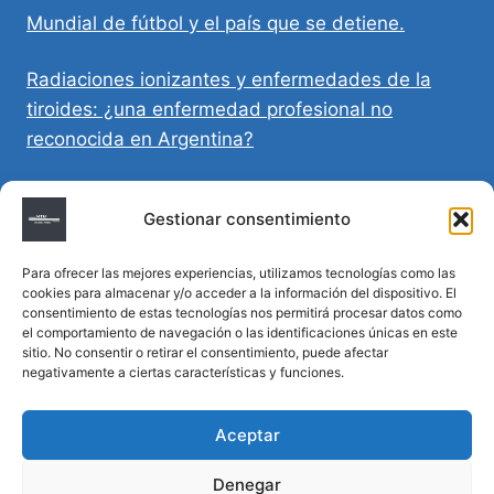
Mundial de fútbol y el país que se detiene.
Radiaciones ionizantes y enfermedades de la
tiroides: ¿una enfermedad profesional no
reconocida en Argentina?
Directivas Médicas Anticipadas en Córdoba:
Gestionar consentimiento
requisitos, registro y validez legal
Para ofrecer las mejores experiencias, utilizamos tecnologías como las
Sumar vida a los años: decálogo para un
cookies para almacenar y/o acceder a la información del dispositivo. El
envejecimiento saludable
consentimiento de estas tecnologías nos permitirá procesar datos como
el comportamiento de navegación o las identificaciones únicas en este
sitio. No consentir o retirar el consentimiento, puede afectar
Determinación de la hora de muerte en
negativamente a ciertas características y funciones.
homicidios complejos
Aceptar
Denegar