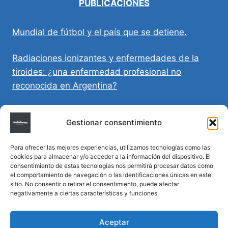
PUBLICACIONES
Mundial de fútbol y el país que se detiene.
Radiaciones ionizantes y enfermedades de la
tiroides: ¿una enfermedad profesional no
reconocida en Argentina?
Directivas Médicas Anticipadas en Córdoba:
Gestionar consentimiento
requisitos, registro y validez legal
Para ofrecer las mejores experiencias, utilizamos tecnologías como las
Sumar vida a los años: decálogo para un
cookies para almacenar y/o acceder a la información del dispositivo. El
envejecimiento saludable
consentimiento de estas tecnologías nos permitirá procesar datos como
el comportamiento de navegación o las identificaciones únicas en este
sitio. No consentir o retirar el consentimiento, puede afectar
Determinación de la hora de muerte en
negativamente a ciertas características y funciones.
homicidios complejos
Aceptar