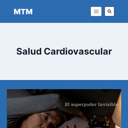
Saltar
MTM
al
contenido
Salud Cardiovascular