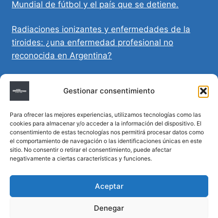
Mundial de fútbol y el país que se detiene.
Radiaciones ionizantes y enfermedades de la
tiroides: ¿una enfermedad profesional no
reconocida en Argentina?
Directivas Médicas Anticipadas en Córdoba:
Gestionar consentimiento
requisitos, registro y validez legal
Para ofrecer las mejores experiencias, utilizamos tecnologías como las
Sumar vida a los años: decálogo para un
cookies para almacenar y/o acceder a la información del dispositivo. El
envejecimiento saludable
consentimiento de estas tecnologías nos permitirá procesar datos como
el comportamiento de navegación o las identificaciones únicas en este
sitio. No consentir o retirar el consentimiento, puede afectar
Determinación de la hora de muerte en
negativamente a ciertas características y funciones.
homicidios complejos
Aceptar
Denegar