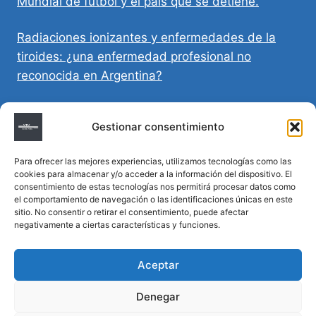
Mundial de fútbol y el país que se detiene.
Radiaciones ionizantes y enfermedades de la
tiroides: ¿una enfermedad profesional no
reconocida en Argentina?
Directivas Médicas Anticipadas en Córdoba:
Gestionar consentimiento
requisitos, registro y validez legal
Para ofrecer las mejores experiencias, utilizamos tecnologías como las
Sumar vida a los años: decálogo para un
cookies para almacenar y/o acceder a la información del dispositivo. El
envejecimiento saludable
consentimiento de estas tecnologías nos permitirá procesar datos como
el comportamiento de navegación o las identificaciones únicas en este
sitio. No consentir o retirar el consentimiento, puede afectar
Determinación de la hora de muerte en
negativamente a ciertas características y funciones.
homicidios complejos
Aceptar
Denegar