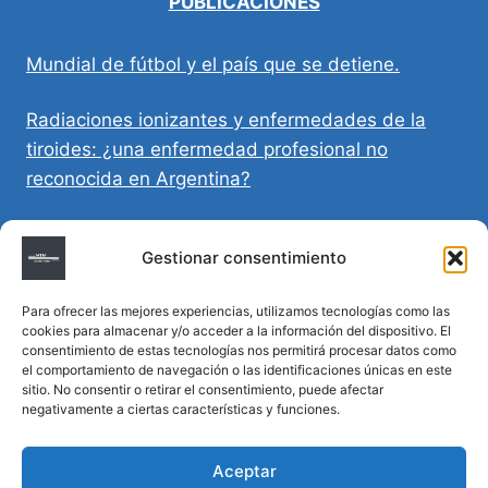
PUBLICACIONES
Mundial de fútbol y el país que se detiene.
Radiaciones ionizantes y enfermedades de la
tiroides: ¿una enfermedad profesional no
reconocida en Argentina?
Directivas Médicas Anticipadas en Córdoba:
Gestionar consentimiento
requisitos, registro y validez legal
Para ofrecer las mejores experiencias, utilizamos tecnologías como las
Sumar vida a los años: decálogo para un
cookies para almacenar y/o acceder a la información del dispositivo. El
envejecimiento saludable
consentimiento de estas tecnologías nos permitirá procesar datos como
el comportamiento de navegación o las identificaciones únicas en este
sitio. No consentir o retirar el consentimiento, puede afectar
Determinación de la hora de muerte en
negativamente a ciertas características y funciones.
homicidios complejos
Aceptar