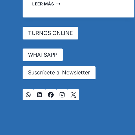
ENCEFALOPATÍA
LEER MÁS
TRAUMÁTICA
CRÓNICA
EN
ATLETAS
TURNOS ONLINE
JÓVENES:
ALERTA
SOBRE
LOS
WHATSAPP
RIESGOS
DE
Suscríbete al Newsletter
LOS
DEPORTES
DE
CONTACTO