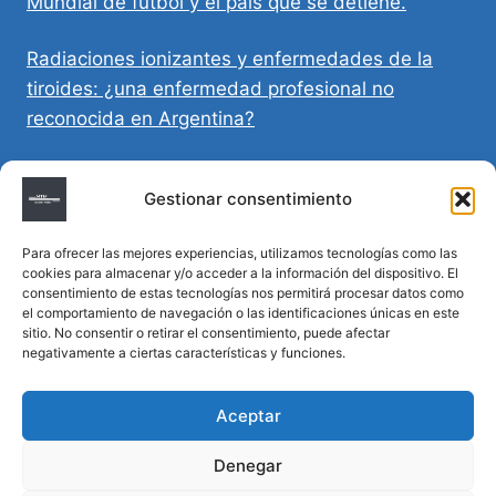
Mundial de fútbol y el país que se detiene.
Radiaciones ionizantes y enfermedades de la
tiroides: ¿una enfermedad profesional no
reconocida en Argentina?
Directivas Médicas Anticipadas en Córdoba:
Gestionar consentimiento
requisitos, registro y validez legal
Para ofrecer las mejores experiencias, utilizamos tecnologías como las
Sumar vida a los años: decálogo para un
cookies para almacenar y/o acceder a la información del dispositivo. El
envejecimiento saludable
consentimiento de estas tecnologías nos permitirá procesar datos como
el comportamiento de navegación o las identificaciones únicas en este
sitio. No consentir o retirar el consentimiento, puede afectar
Determinación de la hora de muerte en
negativamente a ciertas características y funciones.
homicidios complejos
Aceptar
Denegar