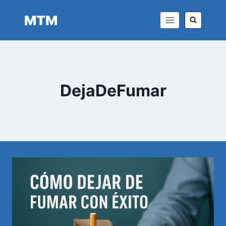
Saltar
MTM
al
contenido
DejaDeFumar