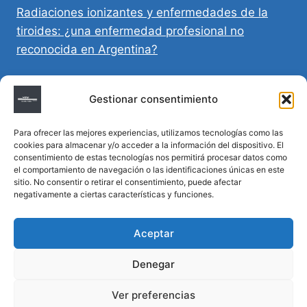
Radiaciones ionizantes y enfermedades de la
tiroides: ¿una enfermedad profesional no
reconocida en Argentina?
Directivas Médicas Anticipadas en Córdoba:
Gestionar consentimiento
requisitos, registro y validez legal
Para ofrecer las mejores experiencias, utilizamos tecnologías como las
Sumar vida a los años: decálogo para un
cookies para almacenar y/o acceder a la información del dispositivo. El
envejecimiento saludable
consentimiento de estas tecnologías nos permitirá procesar datos como
el comportamiento de navegación o las identificaciones únicas en este
sitio. No consentir o retirar el consentimiento, puede afectar
Determinación de la hora de muerte en
negativamente a ciertas características y funciones.
homicidios complejos
Aceptar
Denegar
© 2026 MTM Asesoría Médica - Todos los
Ver preferencias
derechos reservados