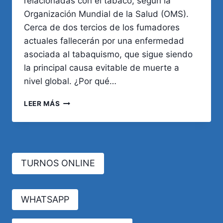
relacionadas con el tabaco, según la
Organización Mundial de la Salud (OMS).
Cerca de dos tercios de los fumadores
actuales fallecerán por una enfermedad
asociada al tabaquismo, que sigue siendo
la principal causa evitable de muerte a
nivel global. ¿Por qué…
DEJAR
LEER MÁS
DE
FUMAR:
CÓMO
DAR
EL
TURNOS ONLINE
PASO
MÁS
IMPORTANTE
PARA
WHATSAPP
TU
SALUD