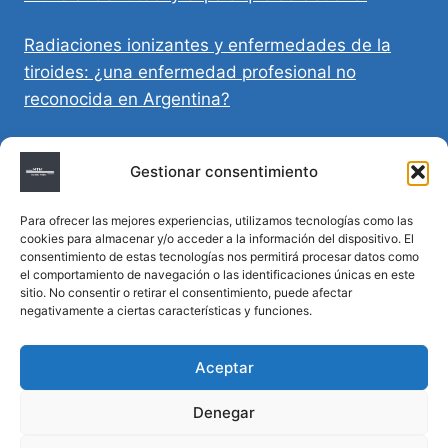
Radiaciones ionizantes y enfermedades de la
tiroides: ¿una enfermedad profesional no
reconocida en Argentina?
Directivas Médicas Anticipadas en Córdoba:
Gestionar consentimiento
requisitos, registro y validez legal
Para ofrecer las mejores experiencias, utilizamos tecnologías como las
Sumar vida a los años: decálogo para un
cookies para almacenar y/o acceder a la información del dispositivo. El
envejecimiento saludable
consentimiento de estas tecnologías nos permitirá procesar datos como
el comportamiento de navegación o las identificaciones únicas en este
sitio. No consentir o retirar el consentimiento, puede afectar
Determinación de la hora de muerte en
negativamente a ciertas características y funciones.
homicidios complejos
Aceptar
Denegar
© 2026 MTM Asesoría Médica - Todos los