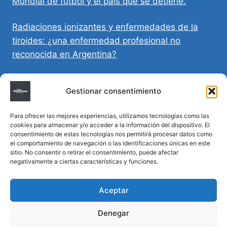
Mundial de fútbol y el país que se detiene.
Radiaciones ionizantes y enfermedades de la
tiroides: ¿una enfermedad profesional no
reconocida en Argentina?
Directivas Médicas Anticipadas en Córdoba:
Gestionar consentimiento
requisitos, registro y validez legal
Para ofrecer las mejores experiencias, utilizamos tecnologías como las
Sumar vida a los años: decálogo para un
cookies para almacenar y/o acceder a la información del dispositivo. El
envejecimiento saludable
consentimiento de estas tecnologías nos permitirá procesar datos como
el comportamiento de navegación o las identificaciones únicas en este
sitio. No consentir o retirar el consentimiento, puede afectar
Determinación de la hora de muerte en
negativamente a ciertas características y funciones.
homicidios complejos
Aceptar
Denegar