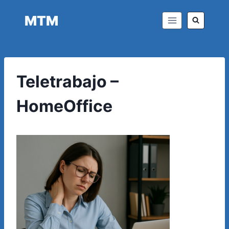
Saltar
MTM
al
contenido
Teletrabajo –
HomeOffice