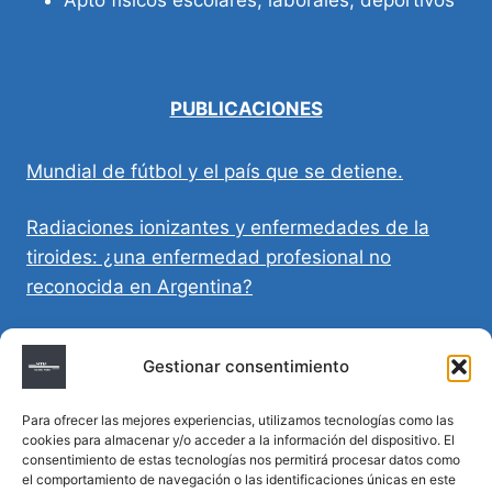
PUBLICACIONES
Mundial de fútbol y el país que se detiene.
Radiaciones ionizantes y enfermedades de la
tiroides: ¿una enfermedad profesional no
reconocida en Argentina?
Directivas Médicas Anticipadas en Córdoba:
Gestionar consentimiento
requisitos, registro y validez legal
Para ofrecer las mejores experiencias, utilizamos tecnologías como las
Sumar vida a los años: decálogo para un
cookies para almacenar y/o acceder a la información del dispositivo. El
envejecimiento saludable
consentimiento de estas tecnologías nos permitirá procesar datos como
el comportamiento de navegación o las identificaciones únicas en este