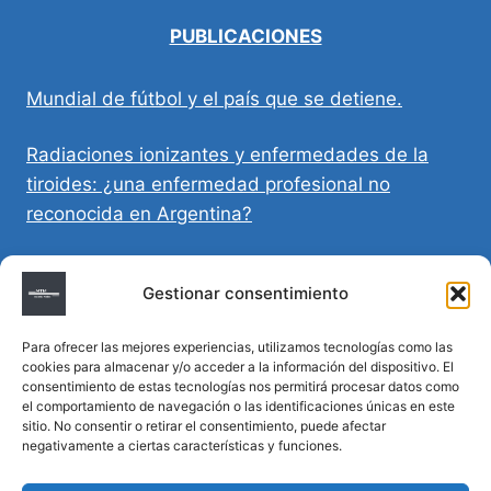
PUBLICACIONES
Mundial de fútbol y el país que se detiene.
Radiaciones ionizantes y enfermedades de la
tiroides: ¿una enfermedad profesional no
reconocida en Argentina?
Directivas Médicas Anticipadas en Córdoba:
Gestionar consentimiento
requisitos, registro y validez legal
Para ofrecer las mejores experiencias, utilizamos tecnologías como las
Sumar vida a los años: decálogo para un
cookies para almacenar y/o acceder a la información del dispositivo. El
envejecimiento saludable
consentimiento de estas tecnologías nos permitirá procesar datos como
el comportamiento de navegación o las identificaciones únicas en este
sitio. No consentir o retirar el consentimiento, puede afectar
Determinación de la hora de muerte en
negativamente a ciertas características y funciones.
homicidios complejos