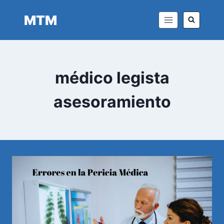
Saltar
MTM
al
contenido
médico legista
asesoramiento