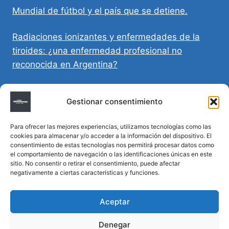
Mundial de fútbol y el país que se detiene.
Radiaciones ionizantes y enfermedades de la
tiroides: ¿una enfermedad profesional no
reconocida en Argentina?
Directivas Médicas Anticipadas en Córdoba:
Gestionar consentimiento
requisitos, registro y validez legal
Para ofrecer las mejores experiencias, utilizamos tecnologías como las
Sumar vida a los años: decálogo para un
cookies para almacenar y/o acceder a la información del dispositivo. El
envejecimiento saludable
consentimiento de estas tecnologías nos permitirá procesar datos como
el comportamiento de navegación o las identificaciones únicas en este
sitio. No consentir o retirar el consentimiento, puede afectar
Determinación de la hora de muerte en
negativamente a ciertas características y funciones.
homicidios complejos
Aceptar
Denegar