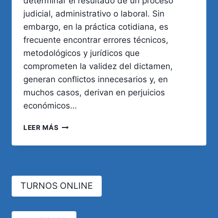
determinar el resultado de un proceso
judicial, administrativo o laboral. Sin
embargo, en la práctica cotidiana, es
frecuente encontrar errores técnicos,
metodológicos y jurídicos que
comprometen la validez del dictamen,
generan conflictos innecesarios y, en
muchos casos, derivan en perjuicios
económicos…
ERRORES
LEER MÁS
FRECUENTES
EN
LA
PERICIA
MÉDICA
TURNOS ONLINE
ARGENTINA:
CÓMO
EVITARLOS