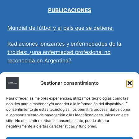
PUBLICACIONES
Mundial de fútbol y el país que se detiene.
Radiaciones ionizantes y enfermedades de la
tiroides: ¿una enfermedad profesional no
reconocida en Argentina?
Directivas Médicas Anticipadas en Córdoba:
Gestionar consentimiento
requisitos, registro y validez legal
Para ofrecer las mejores experiencias, utilizamos tecnologías como las
Sumar vida a los años: decálogo para un
cookies para almacenar y/o acceder a la información del dispositivo. El
envejecimiento saludable
consentimiento de estas tecnologías nos permitirá procesar datos como
el comportamiento de navegación o las identificaciones únicas en este
sitio. No consentir o retirar el consentimiento, puede afectar
Determinación de la hora de muerte en
negativamente a ciertas características y funciones.
homicidios complejos